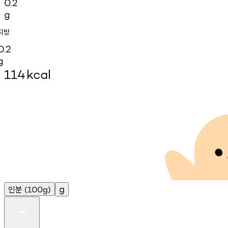
0.2
g
지방
0.2
g
114
kcal
인분
g
(100g)