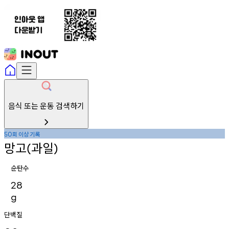
음식 또는 운동 검색하기
회
이상
기록
50
망고
과일
(
)
순탄수
28
g
단백질