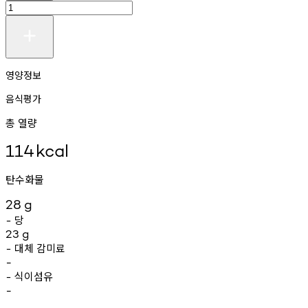
영양정보
음식평가
총 열량
114
kcal
탄수화물
28
g
당
-
23
g
대체
감미료
-
-
식이섬유
-
-