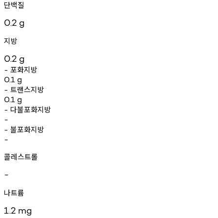
단백질
0.2
g
지방
0.2
g
포화지방
-
0.1
g
트랜스지방
-
0.1
g
다불포화지방
-
-
불포화지방
-
-
콜레스트롤
-
나트륨
1.2
mg