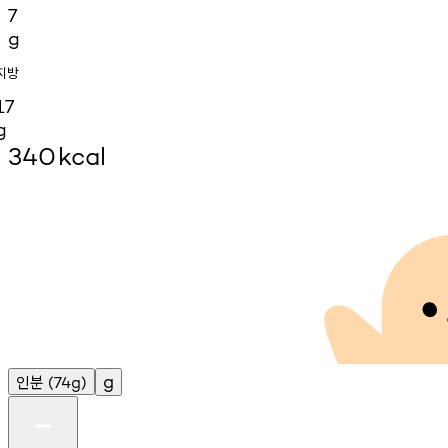
7
g
지방
17
g
340
kcal
인분
g
(74g)