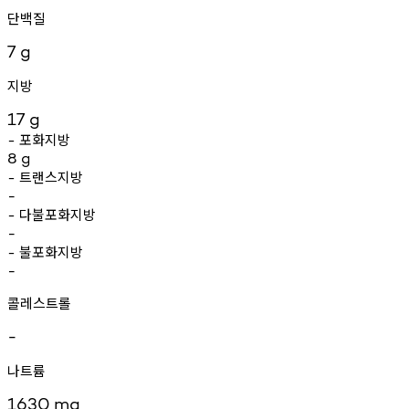
단백질
7
g
지방
17
g
포화지방
-
8
g
트랜스지방
-
-
다불포화지방
-
-
불포화지방
-
-
콜레스트롤
-
나트륨
1630
mg