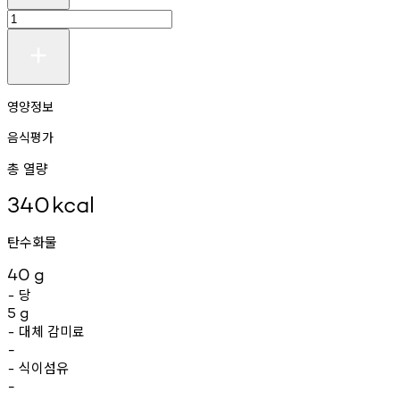
영양정보
음식평가
총 열량
340
kcal
탄수화물
40
g
당
-
5
g
대체
감미료
-
-
식이섬유
-
-