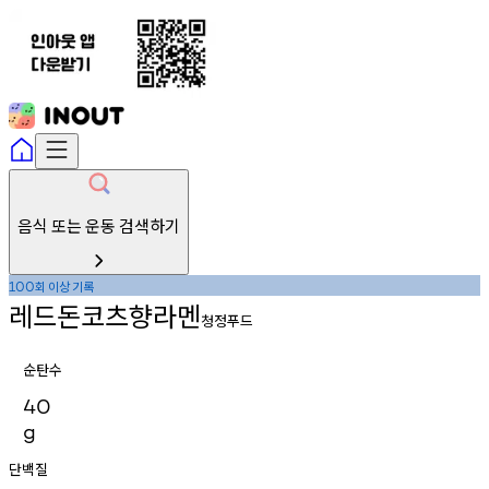
음식 또는 운동 검색하기
회
이상
기록
100
레드돈코츠향라멘
청정푸드
순탄수
40
g
단백질