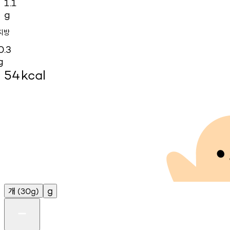
1.1
g
지방
0.3
g
54
kcal
개
g
(30g)