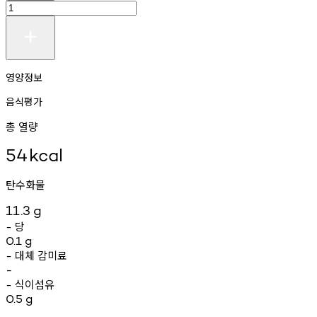
영양정보
음식평가
총 열량
54
kcal
탄수화물
11.3
g
당
-
0.1
g
대체
감미료
-
-
식이섬유
-
0.5
g