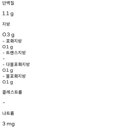
단백질
1.1
g
지방
0.3
g
포화지방
-
0.1
g
트랜스지방
-
-
다불포화지방
-
0.1
g
불포화지방
-
0.1
g
콜레스트롤
-
나트륨
3
mg