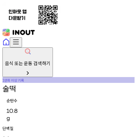
음식 또는 운동 검색하기
만회
이상
기록
1
술떡
순탄수
10.8
g
단백질