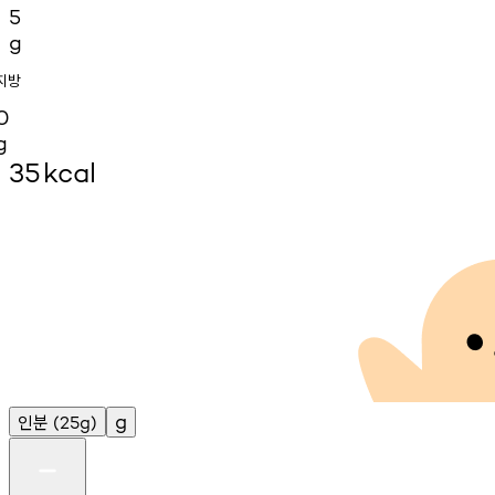
5
g
지방
0
g
35
kcal
인분
g
(25g)