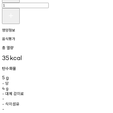
영양정보
음식평가
총 열량
35
kcal
탄수화물
5
g
당
-
4
g
대체
감미료
-
-
식이섬유
-
-