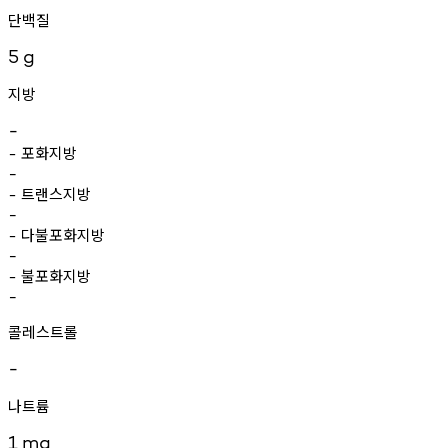
단백질
5
g
지방
-
포화지방
-
-
트랜스지방
-
-
다불포화지방
-
-
불포화지방
-
-
콜레스트롤
-
나트륨
1
mg