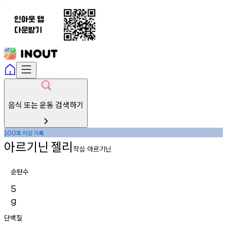
음식 또는 운동 검색하기
회
이상
기록
100
아르기닌
젤리
작심 아르기닌
순탄수
5
g
단백질