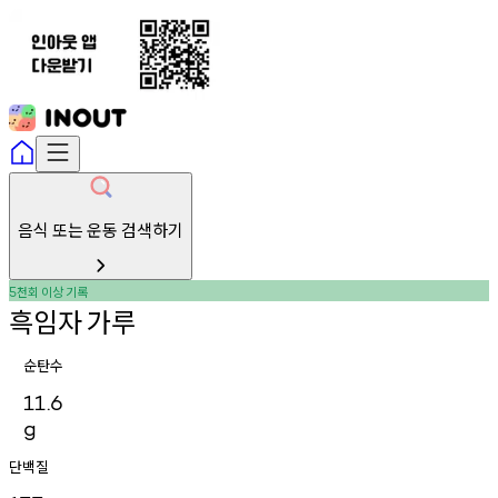
음식 또는 운동 검색하기
천회
이상
기록
5
흑임자
가루
순탄수
11.6
g
단백질