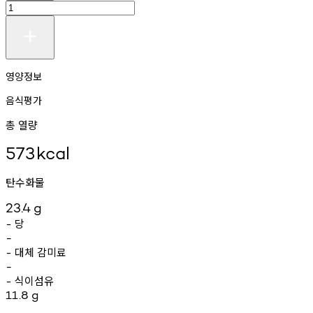
영양정보
음식평가
총 열량
573
kcal
탄수화물
23.4
g
당
-
-
대체
감미료
-
-
식이섬유
-
11.8
g