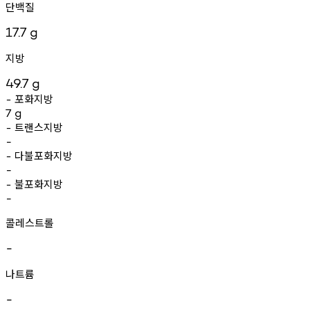
단백질
17.7
g
지방
49.7
g
포화지방
-
7
g
트랜스지방
-
-
다불포화지방
-
-
불포화지방
-
-
콜레스트롤
-
나트륨
-