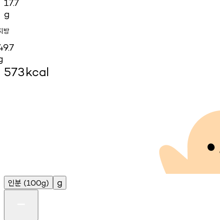
17.7
g
지방
49.7
g
573
kcal
인분
g
(100g)