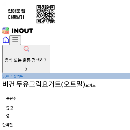
음식 또는 운동 검색하기
회
이상
기록
50
비건
두유그릭요거트
오트밀
(
)
요키트
순탄수
5.2
g
단백질