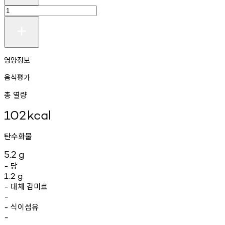
영양정보
음식평가
총 열량
102
kcal
탄수화물
5.2
g
당
-
1.2
g
대체
감미료
-
-
식이섬유
-
-