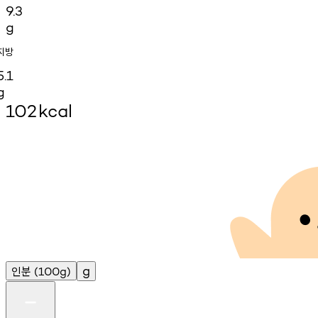
9.3
g
지방
5.1
g
102
kcal
인분
g
(100g)