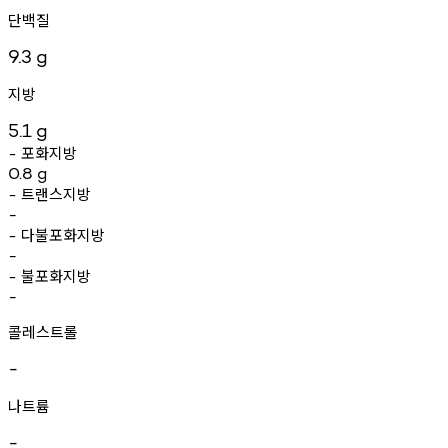
단백질
9.3
g
지방
5.1
g
포화지방
-
0.8
g
트랜스지방
-
-
다불포화지방
-
-
불포화지방
-
-
콜레스트롤
-
나트륨
-