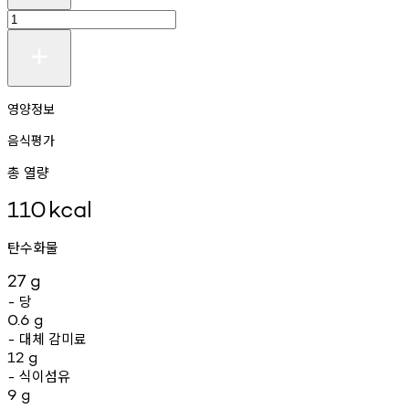
영양정보
음식평가
총 열량
110
kcal
탄수화물
27
g
당
-
0.6
g
대체
감미료
-
12
g
식이섬유
-
9
g