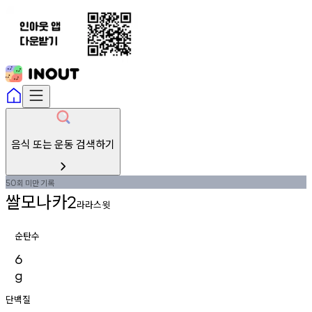
음식 또는 운동 검색하기
회
미만
기록
50
쌀모나카
2
라라스윗
순탄수
6
g
단백질