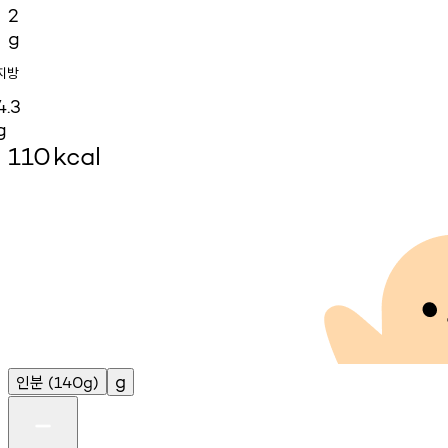
2
g
지방
4.3
g
110
kcal
인분
g
(140g)