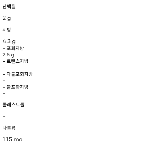
단백질
2
g
지방
4.3
g
포화지방
-
2.5
g
트랜스지방
-
-
다불포화지방
-
-
불포화지방
-
-
콜레스트롤
-
나트륨
115
mg