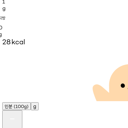
1
g
지방
0
g
28
kcal
인분
g
(100g)