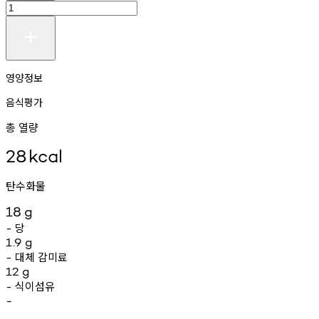
영양정보
음식평가
총 열량
28
kcal
탄수화물
18
g
당
-
1.9
g
대체
감미료
-
12
g
식이섬유
-
-