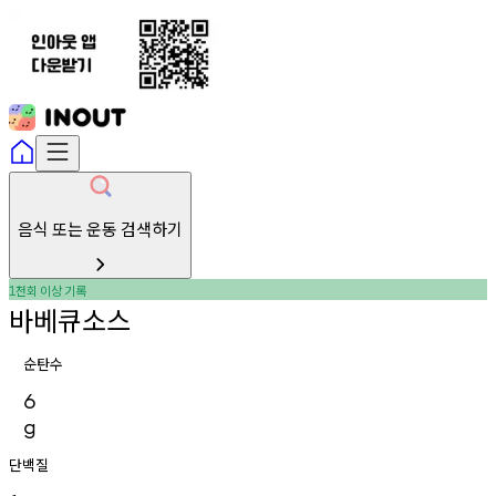
음식 또는 운동 검색하기
천회
이상
기록
1
바베큐소스
순탄수
6
g
단백질