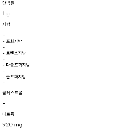
단백질
1
g
지방
-
포화지방
-
-
트랜스지방
-
-
다불포화지방
-
-
불포화지방
-
-
콜레스트롤
-
나트륨
920
mg