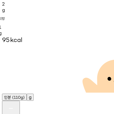
2
g
지방
1
g
95
kcal
인분
g
(110g)