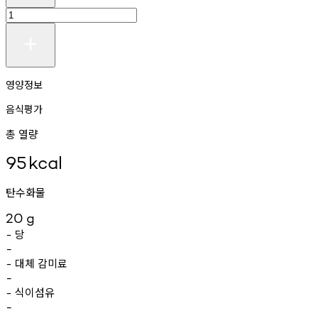
영양정보
음식평가
총 열량
95
kcal
탄수화물
20
g
당
-
-
대체
감미료
-
-
식이섬유
-
-