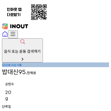
음식 또는 운동 검색하기
회
이상
기록
500
밥대신
95.
한채원
순탄수
20
g
단백질