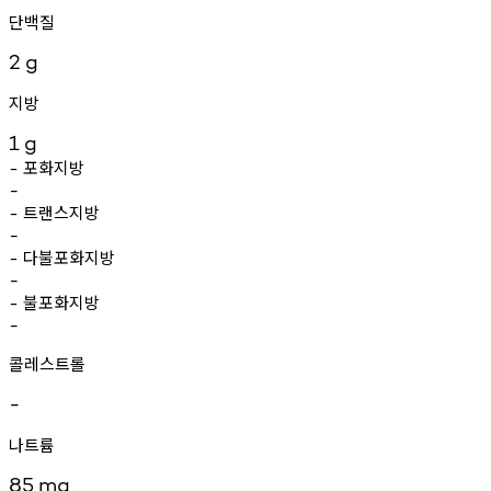
단백질
2
g
지방
1
g
포화지방
-
-
트랜스지방
-
-
다불포화지방
-
-
불포화지방
-
-
콜레스트롤
-
나트륨
85
mg