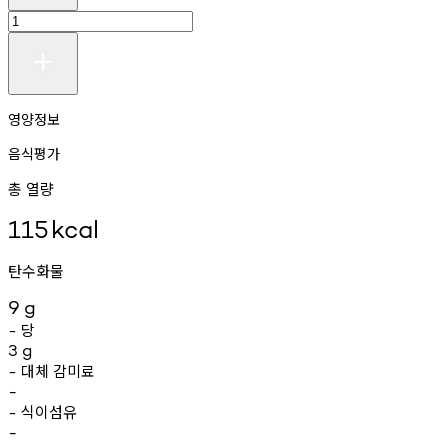
영양정보
음식평가
총 열량
115
kcal
탄수화물
9
g
당
-
3
g
대체
감미료
-
-
식이섬유
-
-