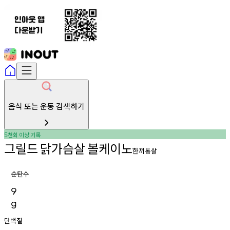
음식 또는 운동 검색하기
천회
이상
기록
5
그릴드
닭가슴살
볼케이노
한끼통살
순탄수
9
g
단백질