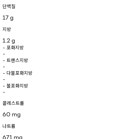
단백질
17
g
지방
1.2
g
포화지방
-
-
트랜스지방
-
-
다불포화지방
-
-
불포화지방
-
-
콜레스트롤
60
mg
나트륨
671
mg