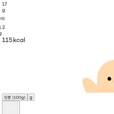
17
g
지방
1.2
g
115
kcal
인분
g
(100g)