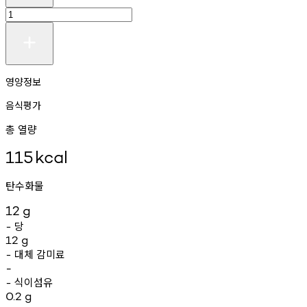
영양정보
음식평가
총 열량
115
kcal
탄수화물
12
g
당
-
12
g
대체
감미료
-
-
식이섬유
-
0.2
g