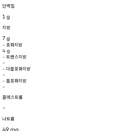
단백질
1
g
지방
7
g
포화지방
-
4
g
트랜스지방
-
-
다불포화지방
-
-
불포화지방
-
-
콜레스트롤
-
나트륨
49
mg