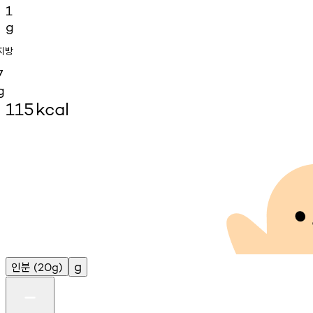
1
g
지방
7
g
115
kcal
인분
g
(20g)