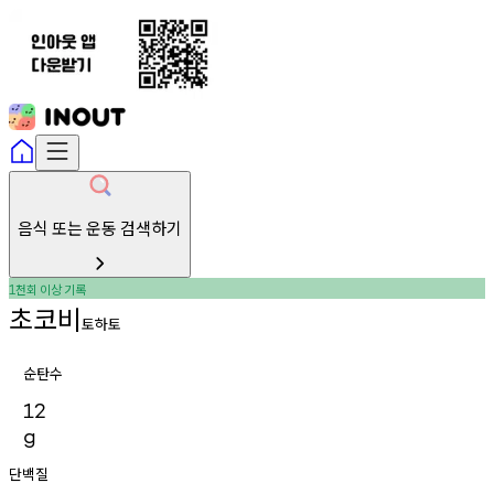
음식 또는 운동 검색하기
천회
이상
기록
1
초코비
토하토
순탄수
12
g
단백질