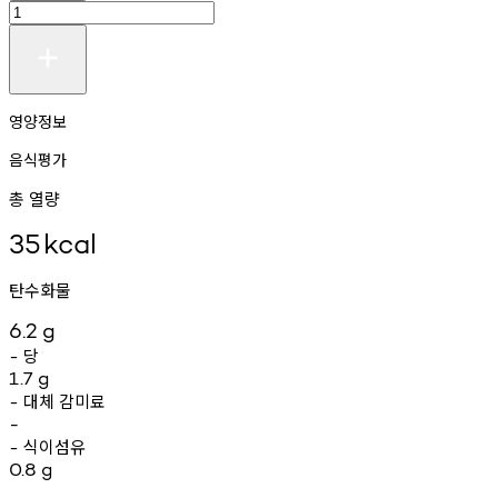
영양정보
음식평가
총 열량
35
kcal
탄수화물
6.2
g
당
-
1.7
g
대체
감미료
-
-
식이섬유
-
0.8
g