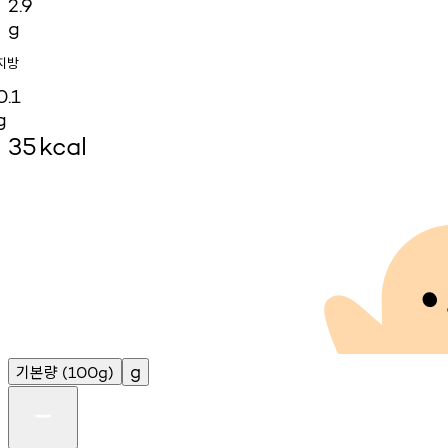
2.9
g
지방
0.1
g
35
kcal
기본량
g
(100g)