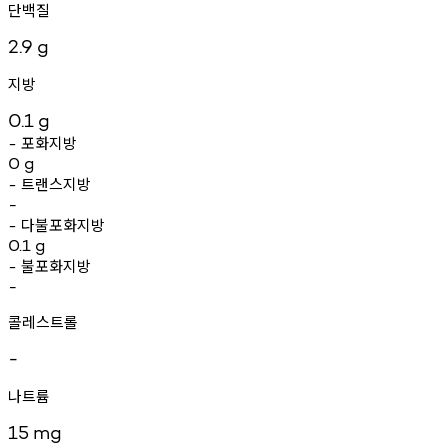
단백질
2.9
g
지방
0.1
g
포화지방
-
0
g
트랜스지방
-
-
다불포화지방
-
0.1
g
불포화지방
-
-
콜레스트롤
-
나트륨
15
mg