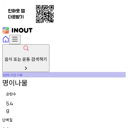
음식 또는 운동 검색하기
만회
이상
기록
1
명이나물
순탄수
5.4
g
단백질