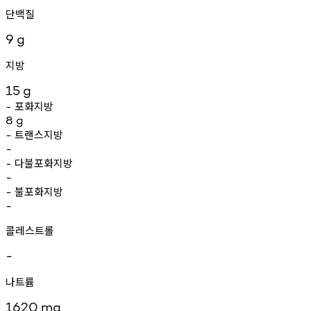
단백질
9
g
지방
15
g
포화지방
-
8
g
트랜스지방
-
-
다불포화지방
-
-
불포화지방
-
-
콜레스트롤
-
나트륨
1620
mg