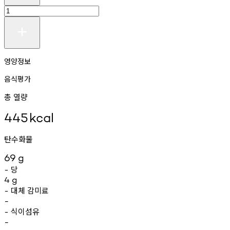
영양정보
음식평가
총 열량
445
kcal
탄수화물
69
g
당
-
4
g
대체
감미료
-
-
식이섬유
-
-