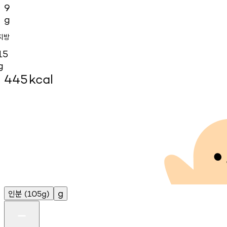
9
g
지방
15
g
445
kcal
인분
g
(105g)