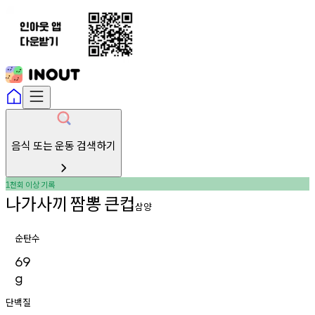
음식 또는 운동 검색하기
천회
이상
기록
1
나가사끼
짬뽕
큰컵
삼양
순탄수
69
g
단백질