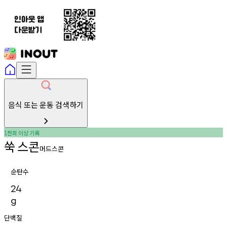
음식 또는 운동 검색하기
천회
이상
기록
1
쑥
스콘
머드스콘
순탄수
24
g
단백질