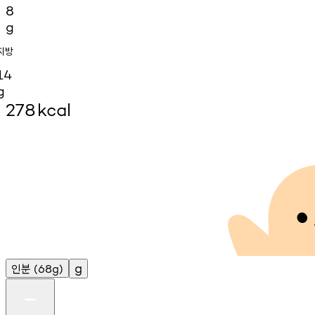
8
g
지방
14
g
278
kcal
인분
g
(68g)