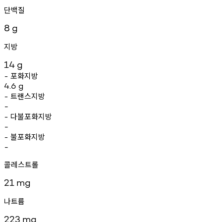
단백질
8
g
지방
14
g
포화지방
-
4.6
g
트랜스지방
-
-
다불포화지방
-
-
불포화지방
-
-
콜레스트롤
21
mg
나트륨
223
mg