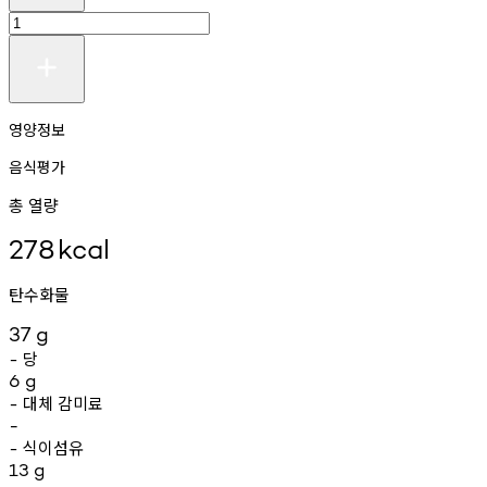
영양정보
음식평가
총 열량
278
kcal
탄수화물
37
g
당
-
6
g
대체
감미료
-
-
식이섬유
-
13
g