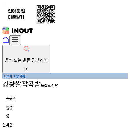
음식 또는 운동 검색하기
회
이상
기록
100
강황쌀잡곡밥
포켓도시락
순탄수
52
g
단백질