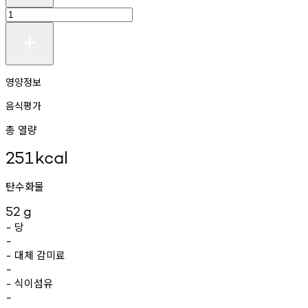
영양정보
음식평가
총 열량
251
kcal
탄수화물
52
g
당
-
-
대체
감미료
-
-
식이섬유
-
-