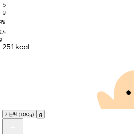
6
g
지방
2.4
g
251
kcal
기본량
g
(100g)