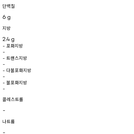
단백질
6
g
지방
2.4
g
포화지방
-
-
트랜스지방
-
-
다불포화지방
-
-
불포화지방
-
-
콜레스트롤
-
나트륨
-