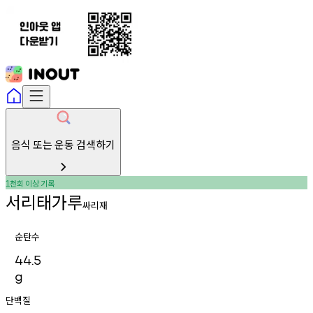
음식 또는 운동 검색하기
천회
이상
기록
1
서리태가루
싸리재
순탄수
44.5
g
단백질