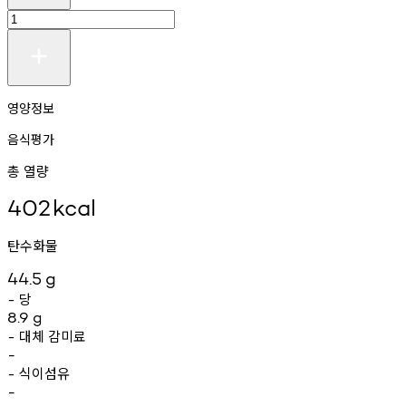
영양정보
음식평가
총 열량
402
kcal
탄수화물
44.5
g
당
-
8.9
g
대체
감미료
-
-
식이섬유
-
-