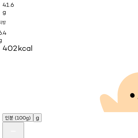
41.6
g
지방
6.4
g
402
kcal
인분
g
(100g)