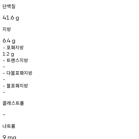
단백질
41.6
g
지방
6.4
g
포화지방
-
1.2
g
트랜스지방
-
-
다불포화지방
-
-
불포화지방
-
-
콜레스트롤
-
나트륨
9
mg