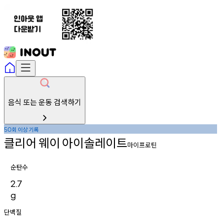
음식 또는 운동 검색하기
회
이상
기록
50
클리어
웨이
아이솔레이트
마이프로틴
순탄수
2.7
g
단백질