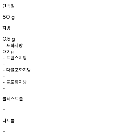
단백질
80
g
지방
0.5
g
포화지방
-
0.2
g
트랜스지방
-
-
다불포화지방
-
-
불포화지방
-
-
콜레스트롤
-
나트륨
-