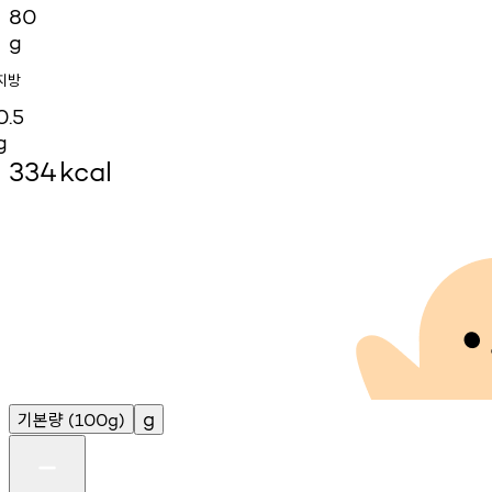
80
g
지방
0.5
g
334
kcal
기본량
g
(100g)