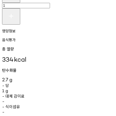
영양정보
음식평가
총 열량
334
kcal
탄수화물
2.7
g
당
-
1
g
대체
감미료
-
-
식이섬유
-
-