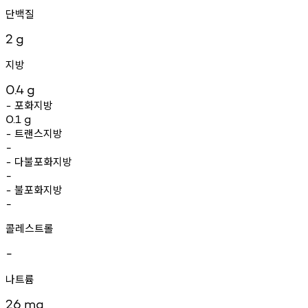
단백질
2
g
지방
0.4
g
포화지방
-
0.1
g
트랜스지방
-
-
다불포화지방
-
-
불포화지방
-
-
콜레스트롤
-
나트륨
26
mg