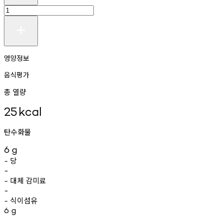
영양정보
음식평가
총 열량
25
kcal
탄수화물
6
g
당
-
-
대체
감미료
-
-
식이섬유
-
6
g