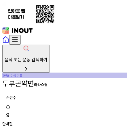
음식 또는 운동 검색하기
만회
이상
기록
1
두부곤약면
라라스팜
순탄수
0
g
단백질