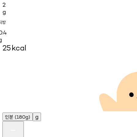
2
g
지방
0.4
g
25
kcal
인분
g
(180g)