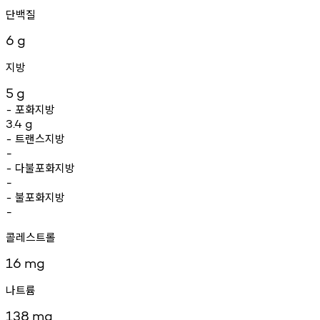
단백질
6
g
지방
5
g
포화지방
-
3.4
g
트랜스지방
-
-
다불포화지방
-
-
불포화지방
-
-
콜레스트롤
16
mg
나트륨
138
mg