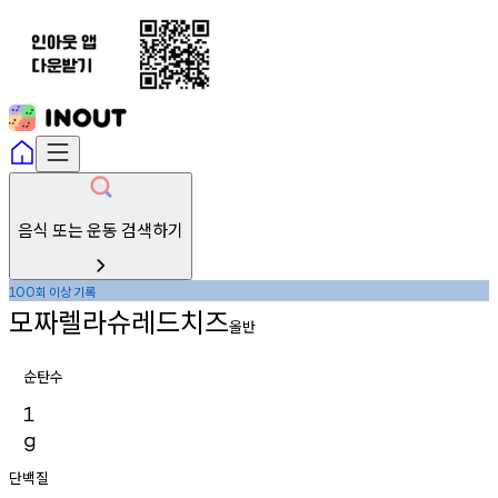
음식 또는 운동 검색하기
회
이상
기록
100
모짜렐라슈레드치즈
올반
순탄수
1
g
단백질