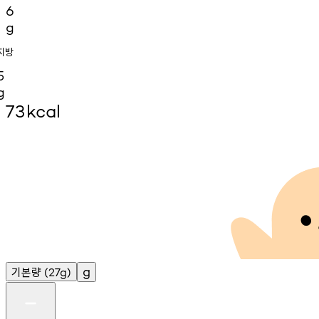
6
g
지방
5
g
73
kcal
기본량
g
(27g)