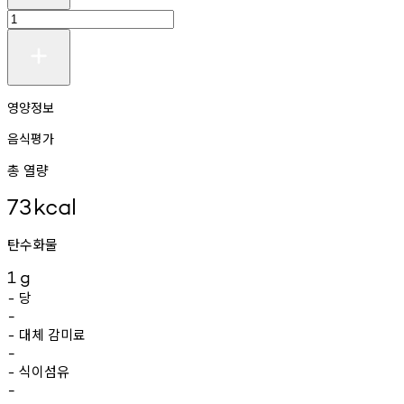
영양정보
음식평가
총 열량
73
kcal
탄수화물
1
g
당
-
-
대체
감미료
-
-
식이섬유
-
-