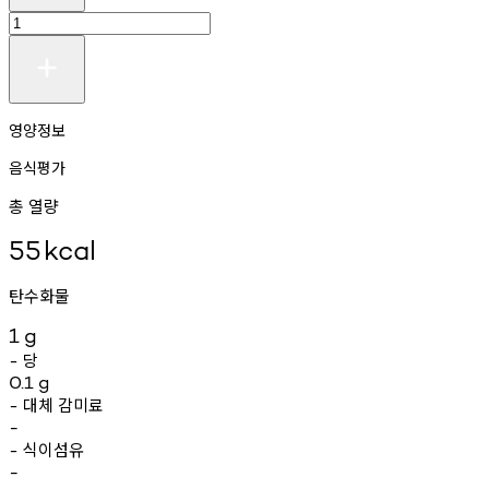
영양정보
음식평가
총 열량
55
kcal
탄수화물
1
g
당
-
0.1
g
대체
감미료
-
-
식이섬유
-
-