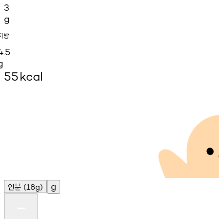
3
g
지방
4.5
g
55
kcal
인분
g
(18g)