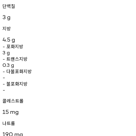
단백질
3
g
지방
4.5
g
포화지방
-
3
g
트랜스지방
-
0.3
g
다불포화지방
-
-
불포화지방
-
-
콜레스트롤
15
mg
나트륨
190
mg