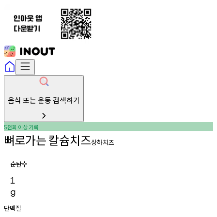
음식 또는 운동 검색하기
천회
이상
기록
5
뼈로가는
칼슘치즈
상하치즈
순탄수
1
g
단백질