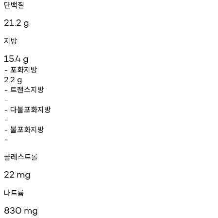
단백질
21.2
g
지방
15.4
g
포화지방
-
2.2
g
트랜스지방
-
-
다불포화지방
-
-
불포화지방
-
-
콜레스트롤
22
mg
나트륨
830
mg