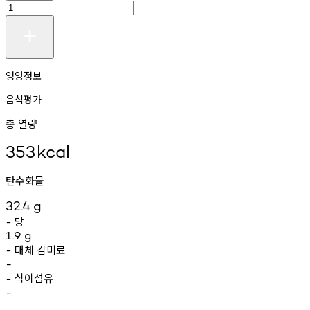
영양정보
음식평가
총 열량
353
kcal
탄수화물
32.4
g
당
-
1.9
g
대체
감미료
-
-
식이섬유
-
-