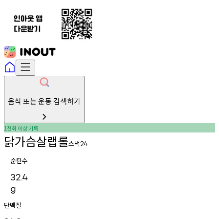
음식 또는 운동 검색하기
천회
이상
기록
1
닭가슴살랩롤
스낵
24
순탄수
32.4
g
단백질