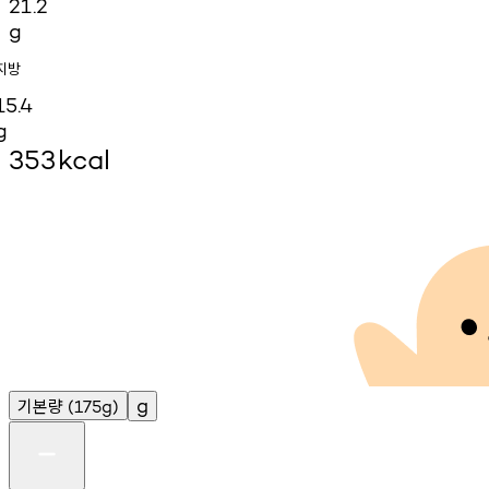
21.2
g
지방
15.4
g
353
kcal
기본량
g
(175g)