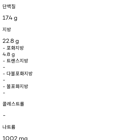
단백질
17.4
g
지방
22.8
g
포화지방
-
4.8
g
트랜스지방
-
-
다불포화지방
-
-
불포화지방
-
-
콜레스트롤
-
나트륨
1002
mg