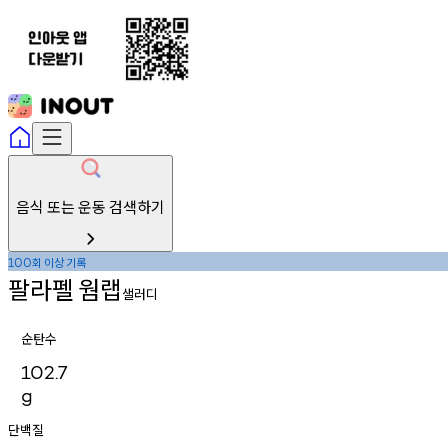
음식 또는 운동 검색하기
회
이상
기록
100
팔라펠
웜랩
샐러디
순탄수
102.7
g
단백질