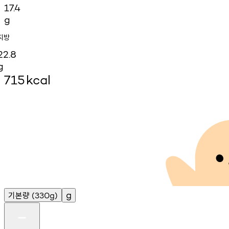
17.4
g
지방
22.8
g
715
kcal
기본량
g
(330g)