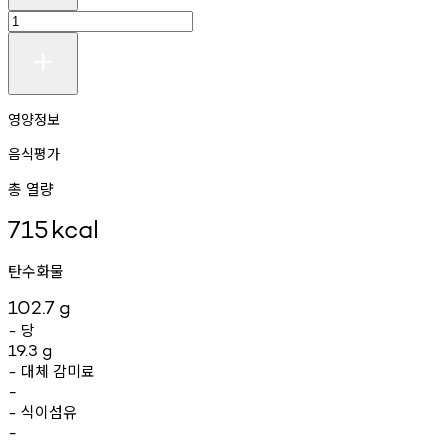
영양정보
음식평가
총 열량
715
kcal
탄수화물
102.7
g
당
-
19.3
g
대체
감미료
-
-
식이섬유
-
-