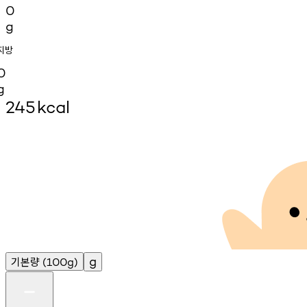
0
g
지방
0
g
245
kcal
기본량
g
(100g)