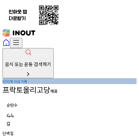
음식 또는 운동 검색하기
회
이상
기록
500
프락토올리고당
해표
순탄수
44
g
단백질