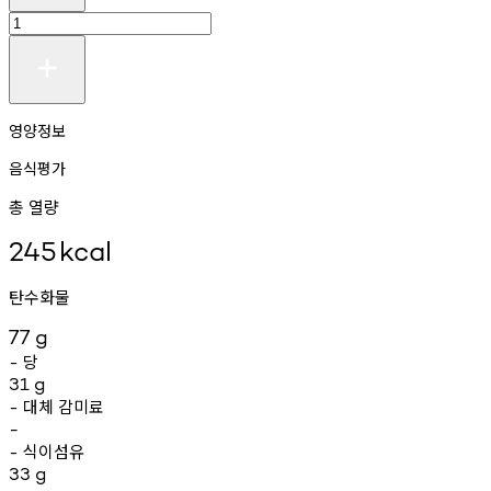
영양정보
음식평가
총 열량
245
kcal
탄수화물
77
g
당
-
31
g
대체
감미료
-
-
식이섬유
-
33
g