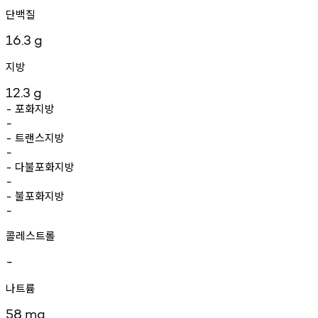
단백질
16.3
g
지방
12.3
g
포화지방
-
-
트랜스지방
-
-
다불포화지방
-
-
불포화지방
-
-
콜레스트롤
-
나트륨
58
mg