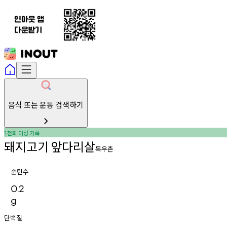
음식 또는 운동 검색하기
천회
이상
기록
1
돼지고기
앞다리살
목우촌
순탄수
0.2
g
단백질