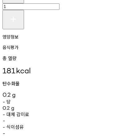
영양정보
음식평가
총 열량
181
kcal
탄수화물
0.2
g
당
-
0.2
g
대체
감미료
-
-
식이섬유
-
-