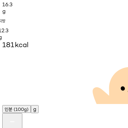
16.3
g
지방
12.3
g
181
kcal
인분
g
(100g)