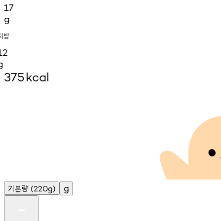
17
g
지방
12
g
375
kcal
기본량
g
(220g)