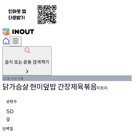
음식 또는 운동 검색하기
회
미만
기록
50
닭가슴살
현미덮밥
간장제육볶음
미트리
순탄수
50
g
단백질