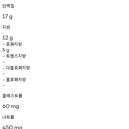
단백질
17
g
지방
12
g
포화지방
-
5
g
트랜스지방
-
-
다불포화지방
-
-
불포화지방
-
-
콜레스트롤
60
mg
나트륨
450
mg