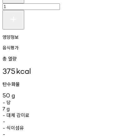
영양정보
음식평가
총 열량
375
kcal
탄수화물
50
g
당
-
7
g
대체
감미료
-
-
식이섬유
-
-