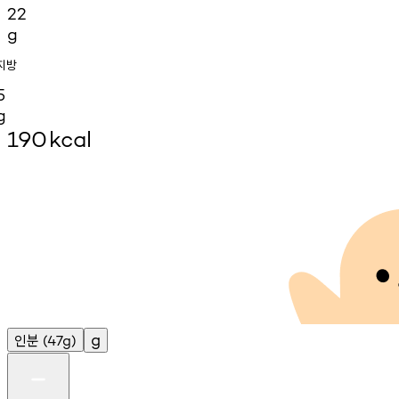
22
g
지방
5
g
190
kcal
인분
g
(47g)