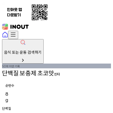
음식 또는 운동 검색하기
회
미만
기록
50
단백질
보충제
초코맛
씬타
순탄수
8
g
단백질