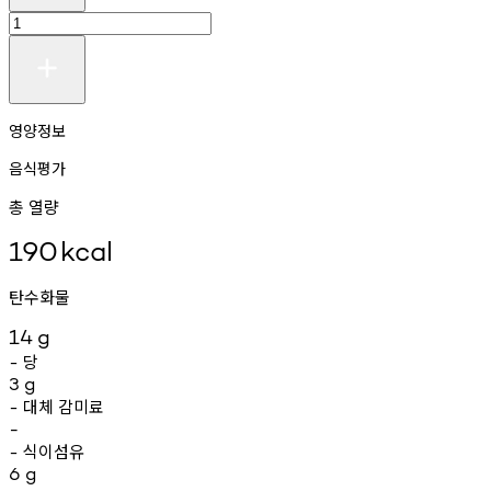
영양정보
음식평가
총 열량
190
kcal
탄수화물
14
g
당
-
3
g
대체
감미료
-
-
식이섬유
-
6
g