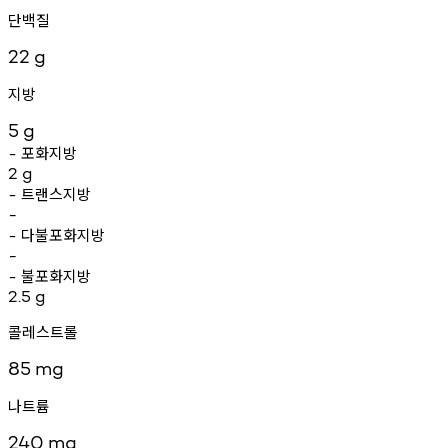
단백질
22
g
지방
5
g
포화지방
-
2
g
트랜스지방
-
-
다불포화지방
-
-
불포화지방
-
2.5
g
콜레스트롤
85
mg
나트륨
240
mg