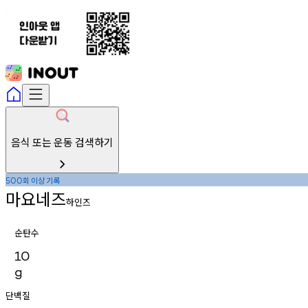
음식 또는 운동 검색하기
회
이상
기록
500
마요네즈
하인즈
순탄수
10
g
단백질