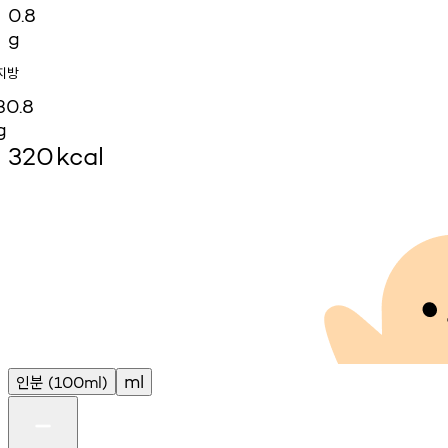
0.8
g
지방
30.8
g
320
kcal
인분
ml
(100ml)