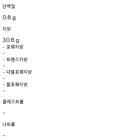
단백질
0.8
g
지방
30.8
g
포화지방
-
-
트랜스지방
-
-
다불포화지방
-
-
불포화지방
-
-
콜레스트롤
-
나트륨
-