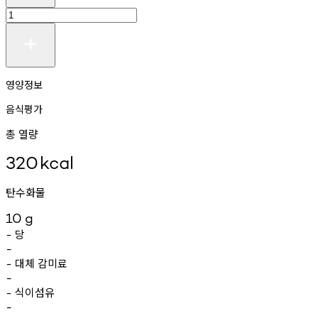
영양정보
음식평가
총 열량
320
kcal
탄수화물
10
g
당
-
-
대체
감미료
-
-
식이섬유
-
-