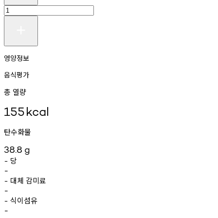
영양정보
음식평가
총 열량
155
kcal
탄수화물
38.8
g
당
-
-
대체
감미료
-
-
식이섬유
-
-