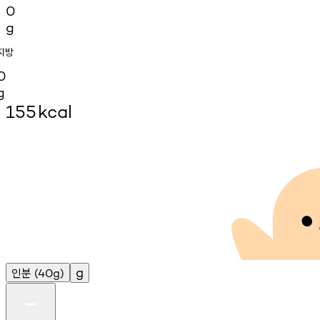
0
g
지방
0
g
155
kcal
인분
g
(40g)