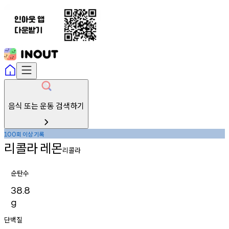
음식 또는 운동 검색하기
회
이상
기록
100
리콜라
레몬
리콜라
순탄수
38.8
g
단백질