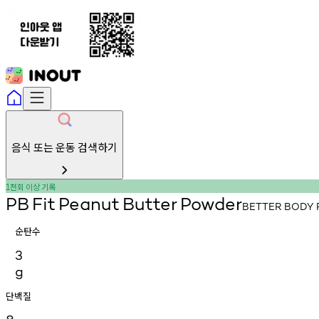
음식 또는 운동 검색하기
천회
이상
기록
1
PB
Fit
Peanut
Butter
Powder
BETTER
BODY
순탄수
3
g
단백질