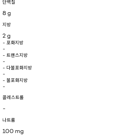
단백질
8
g
지방
2
g
포화지방
-
-
트랜스지방
-
-
다불포화지방
-
-
불포화지방
-
-
콜레스트롤
-
나트륨
100
mg