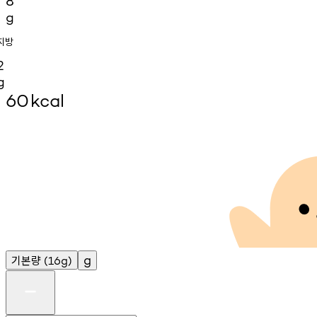
8
g
지방
2
g
60
kcal
기본량
g
(16g)