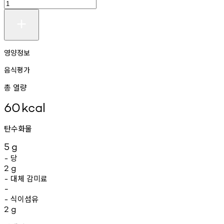
영양정보
음식평가
총 열량
60
kcal
탄수화물
5
g
당
-
2
g
대체
감미료
-
-
식이섬유
-
2
g