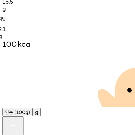
15.5
g
지방
2.1
g
100
kcal
인분
g
(100g)