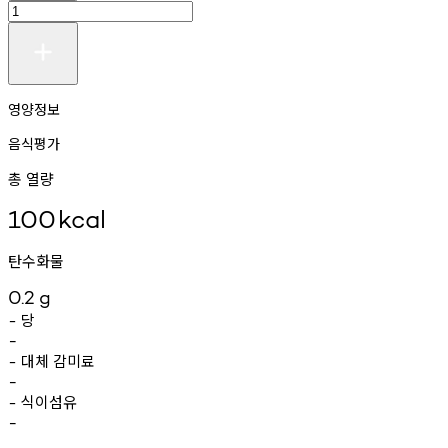
영양정보
음식평가
총 열량
100
kcal
탄수화물
0.2
g
당
-
-
대체
감미료
-
-
식이섬유
-
-