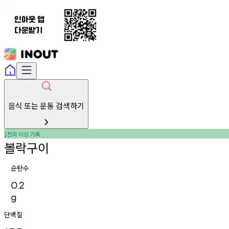
음식 또는 운동 검색하기
천회
이상
기록
1
볼락구이
순탄수
0.2
g
단백질