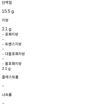
단백질
15.5
g
지방
2.1
g
포화지방
-
-
트랜스지방
-
-
다불포화지방
-
-
불포화지방
-
2.1
g
콜레스트롤
-
나트륨
-