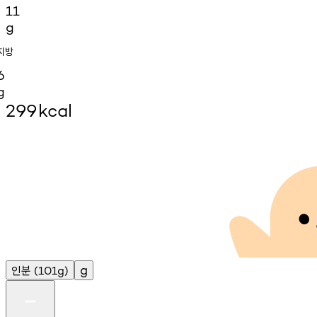
11
g
지방
6
g
299
kcal
인분
g
(101g)