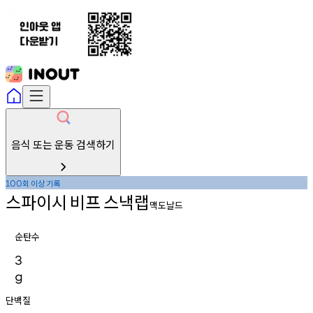
음식 또는 운동 검색하기
회
이상
기록
100
스파이시
비프
스낵랩
맥도날드
순탄수
3
g
단백질