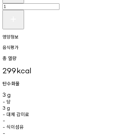
영양정보
음식평가
총 열량
299
kcal
탄수화물
3
g
당
-
3
g
대체
감미료
-
-
식이섬유
-
-