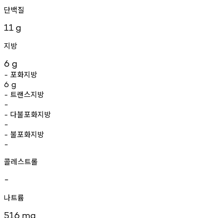
단백질
11
g
지방
6
g
포화지방
-
6
g
트랜스지방
-
-
다불포화지방
-
-
불포화지방
-
-
콜레스트롤
-
나트륨
516
mg