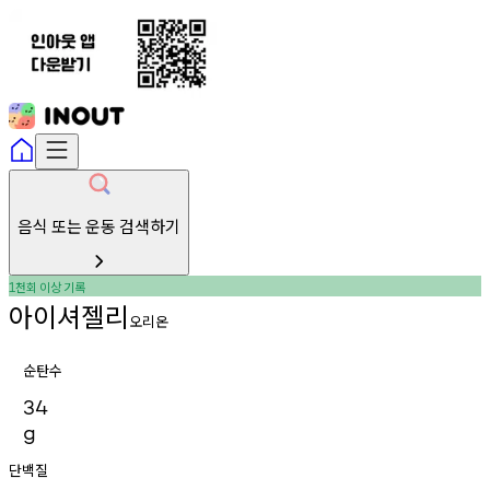
음식 또는 운동 검색하기
천회
이상
기록
1
아이셔젤리
오리온
순탄수
34
g
단백질