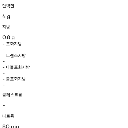
단백질
4
g
지방
0.8
g
포화지방
-
-
트랜스지방
-
-
다불포화지방
-
-
불포화지방
-
-
콜레스트롤
-
나트륨
80
mg