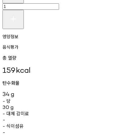
영양정보
음식평가
총 열량
159
kcal
탄수화물
34
g
당
-
30
g
대체
감미료
-
-
식이섬유
-
-