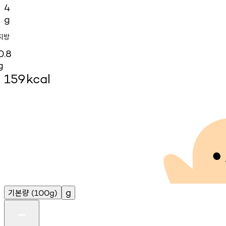
4
g
지방
0.8
g
159
kcal
기본량
g
(100g)