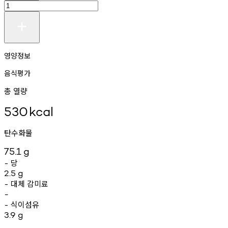
영양정보
음식평가
총 열량
530
kcal
탄수화물
75.1
g
당
-
2.5
g
대체
감미료
-
-
식이섬유
-
3.9
g