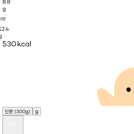
8.8
g
지방
12.4
g
530
kcal
인분
g
(300g)