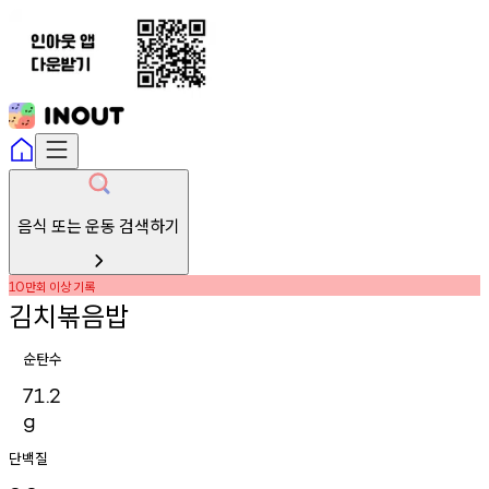
음식 또는 운동 검색하기
만회
이상
기록
10
김치볶음밥
순탄수
71.2
g
단백질