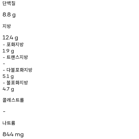
단백질
8.8
g
지방
12.4
g
포화지방
-
1.9
g
트랜스지방
-
-
다불포화지방
-
5.1
g
불포화지방
-
4.7
g
콜레스트롤
-
나트륨
844
mg