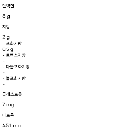
단백질
8
g
지방
2
g
포화지방
-
0.5
g
트랜스지방
-
-
다불포화지방
-
-
불포화지방
-
-
콜레스트롤
7
mg
나트륨
451
mg