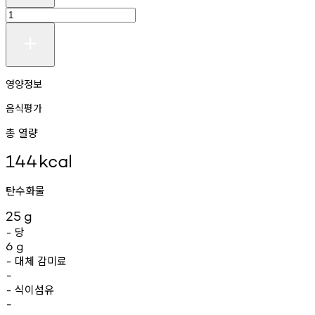
영양정보
음식평가
총 열량
144
kcal
탄수화물
25
g
당
-
6
g
대체
감미료
-
-
식이섬유
-
-