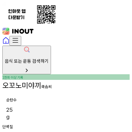
음식 또는 운동 검색하기
천회
이상
기록
1
오꼬노미야끼
쿡솜씨
순탄수
25
g
단백질