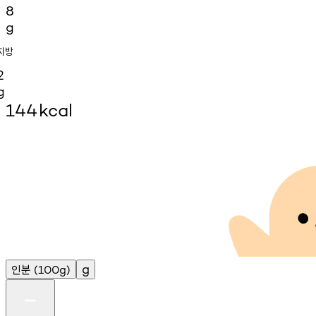
8
g
지방
2
g
144
kcal
인분
g
(100g)