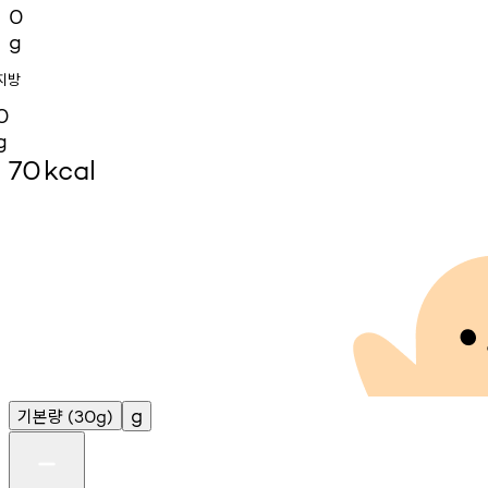
0
g
지방
0
g
70
kcal
기본량
g
(30g)