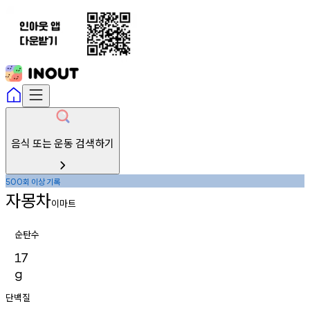
음식 또는 운동 검색하기
회
이상
기록
500
자몽차
이마트
순탄수
17
g
단백질