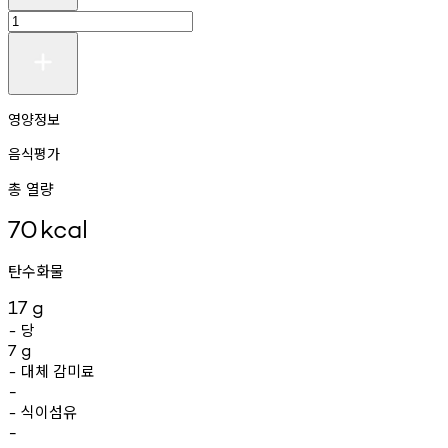
영양정보
음식평가
총 열량
70
kcal
탄수화물
17
g
당
-
7
g
대체
감미료
-
-
식이섬유
-
-