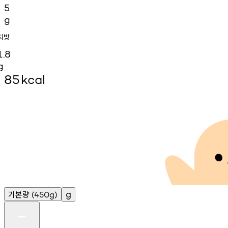
5
g
지방
1.8
g
85
kcal
기본량
g
(450g)