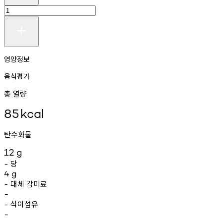
영양정보
음식평가
총 열량
85
kcal
탄수화물
12
g
당
-
4
g
대체
감미료
-
-
식이섬유
-
-