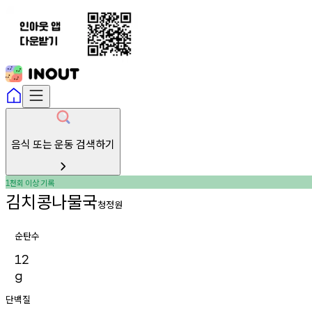
음식 또는 운동 검색하기
천회
이상
기록
1
김치콩나물국
청정원
순탄수
12
g
단백질