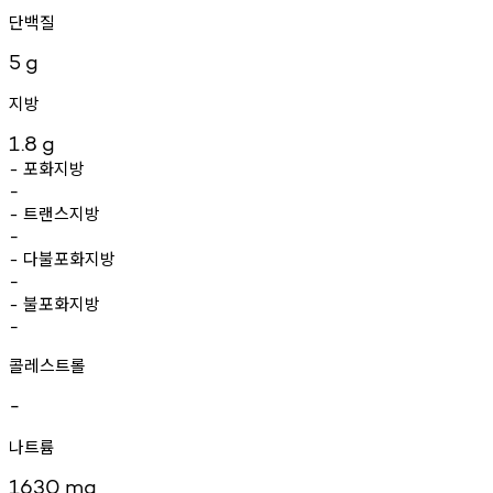
단백질
5
g
지방
1.8
g
포화지방
-
-
트랜스지방
-
-
다불포화지방
-
-
불포화지방
-
-
콜레스트롤
-
나트륨
1630
mg