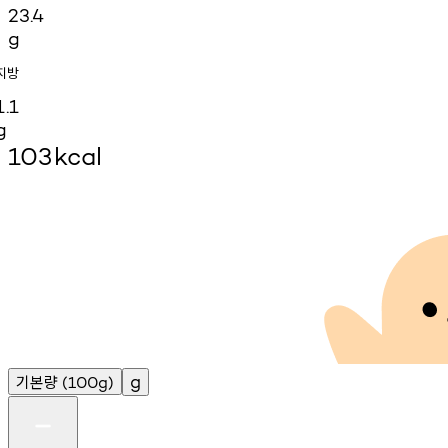
23.4
g
지방
1.1
g
103
kcal
기본량
g
(100g)