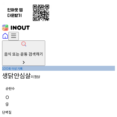
음식 또는 운동 검색하기
회
이상
기록
100
생닭안심살
미쳤닭
순탄수
0
g
단백질