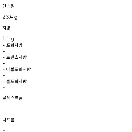
단백질
23.4
g
지방
1.1
g
포화지방
-
-
트랜스지방
-
-
다불포화지방
-
-
불포화지방
-
-
콜레스트롤
-
나트륨
-