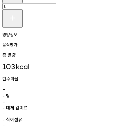
영양정보
음식평가
총 열량
103
kcal
탄수화물
-
당
-
-
대체
감미료
-
-
식이섬유
-
-