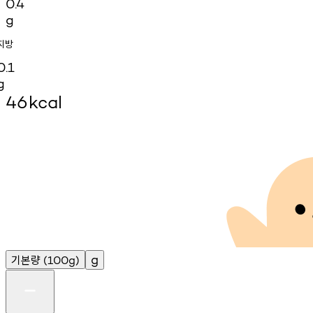
0.4
g
지방
0.1
g
46
kcal
기본량
g
(100g)