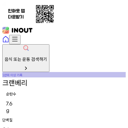
음식 또는 운동 검색하기
만회
이상
기록
1
크랜베리
순탄수
7.6
g
단백질