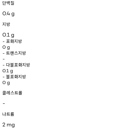
단백질
0.4
g
지방
0.1
g
포화지방
-
0
g
트랜스지방
-
-
다불포화지방
-
0.1
g
불포화지방
-
0
g
콜레스트롤
-
나트륨
2
mg