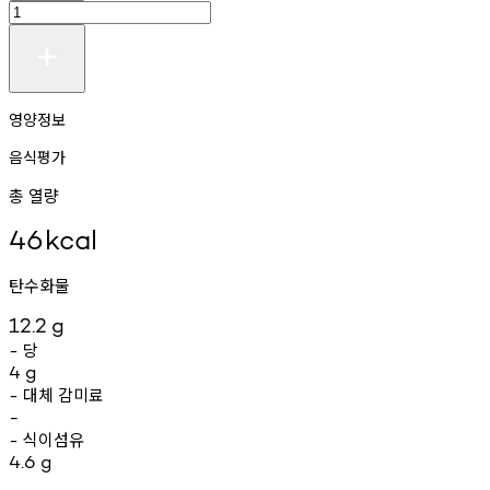
영양정보
음식평가
총 열량
46
kcal
탄수화물
12.2
g
당
-
4
g
대체
감미료
-
-
식이섬유
-
4.6
g