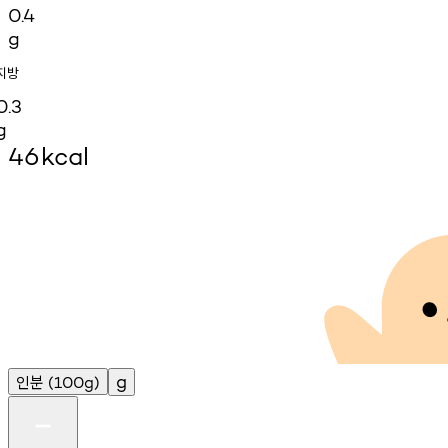
0.4
g
지방
0.3
g
46
kcal
인분
g
(100g)