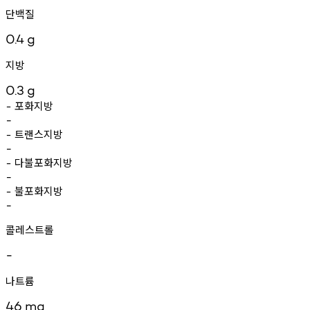
단백질
0.4
g
지방
0.3
g
포화지방
-
-
트랜스지방
-
-
다불포화지방
-
-
불포화지방
-
-
콜레스트롤
-
나트륨
46
mg