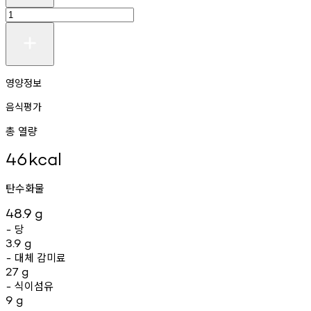
영양정보
음식평가
총 열량
46
kcal
탄수화물
48.9
g
당
-
3.9
g
대체
감미료
-
27
g
식이섬유
-
9
g