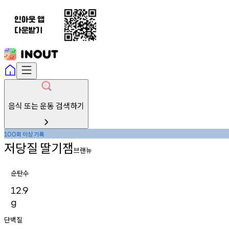
음식 또는 운동 검색하기
회
이상
기록
100
저당질
딸기잼
브랜뉴
순탄수
12.9
g
단백질