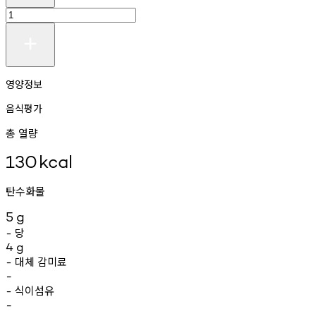
영양정보
음식평가
총 열량
130
kcal
탄수화물
5
g
당
-
4
g
대체
감미료
-
-
식이섬유
-
-