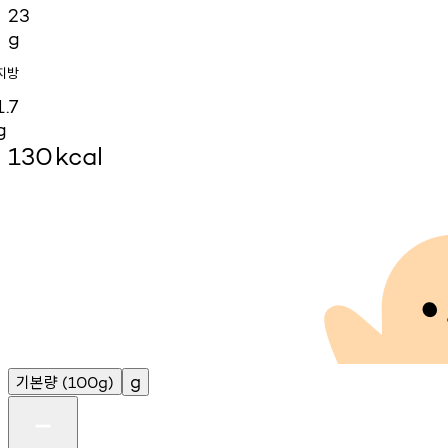
23
g
지방
1.7
g
130
kcal
기본량
g
(100g)