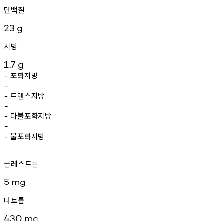
단백질
23
g
지방
1.7
g
포화지방
-
-
트랜스지방
-
-
다불포화지방
-
-
불포화지방
-
-
콜레스트롤
5
mg
나트륨
430
mg