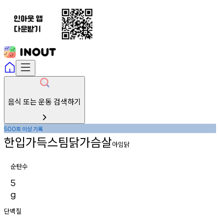
음식 또는 운동 검색하기
회
이상
기록
500
한입가득스팀닭가슴살
아임닭
순탄수
5
g
단백질