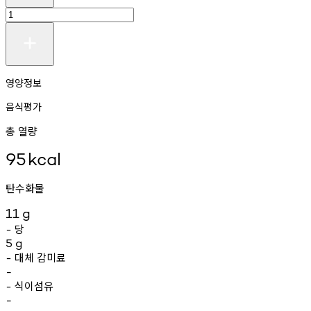
영양정보
음식평가
총 열량
95
kcal
탄수화물
11
g
당
-
5
g
대체
감미료
-
-
식이섬유
-
-