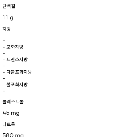
단백질
11
g
지방
-
포화지방
-
-
트랜스지방
-
-
다불포화지방
-
-
불포화지방
-
-
콜레스트롤
45
mg
나트륨
580
mg