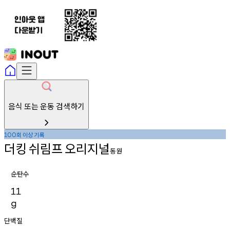
음식 또는 운동 검색하기
회
이상
기록
100
더킹
쉬림프
오리지널
동원
순탄수
11
g
단백질