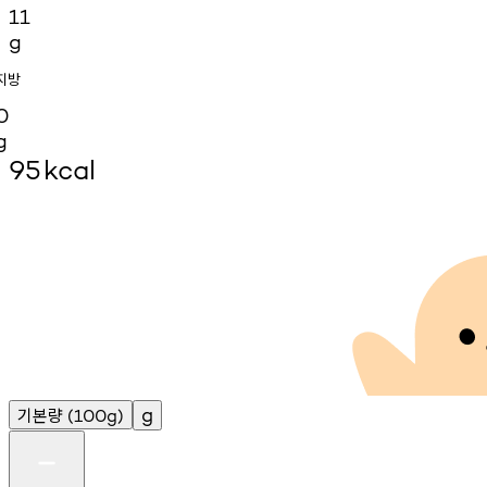
11
g
지방
0
g
95
kcal
기본량
g
(100g)