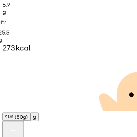
5.9
g
지방
25.5
g
273
kcal
인분
g
(80g)