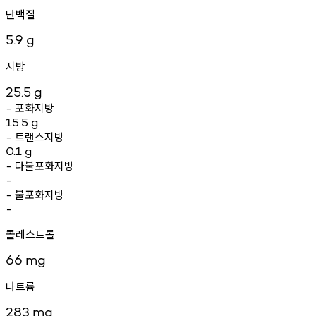
단백질
5.9
g
지방
25.5
g
포화지방
-
15.5
g
트랜스지방
-
0.1
g
다불포화지방
-
-
불포화지방
-
-
콜레스트롤
66
mg
나트륨
283
mg