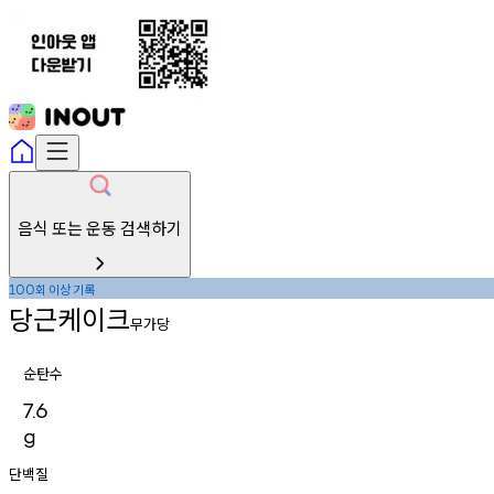
음식 또는 운동 검색하기
회
이상
기록
100
당근케이크
무가당
순탄수
7.6
g
단백질