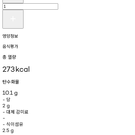
영양정보
음식평가
총 열량
273
kcal
탄수화물
10.1
g
당
-
2
g
대체
감미료
-
-
식이섬유
-
2.5
g