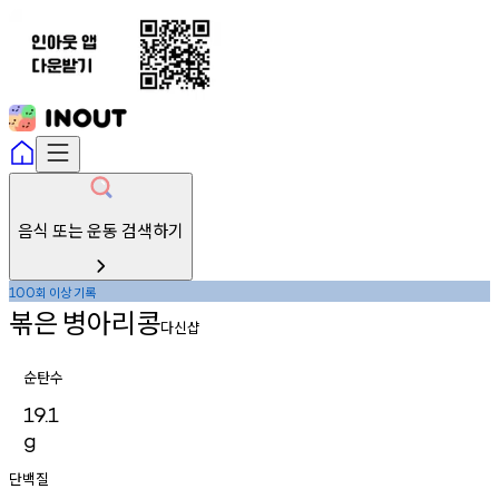
음식 또는 운동 검색하기
회
이상
기록
100
볶은
병아리콩
다신샵
순탄수
19.1
g
단백질