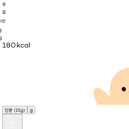
9
g
지방
3
g
180
kcal
인분
g
(15g)