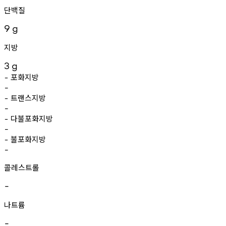
단백질
9
g
지방
3
g
포화지방
-
-
트랜스지방
-
-
다불포화지방
-
-
불포화지방
-
-
콜레스트롤
-
나트륨
-