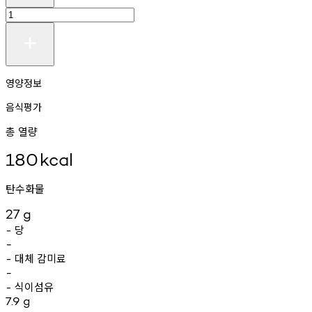
영양정보
음식평가
총 열량
180
kcal
탄수화물
27
g
당
-
-
대체
감미료
-
-
식이섬유
-
7.9
g