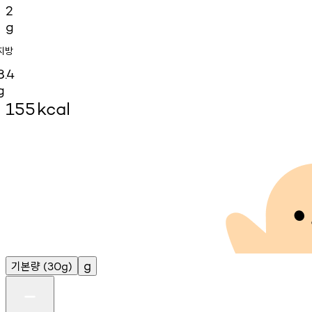
2
g
지방
8.4
g
155
kcal
기본량
g
(30g)