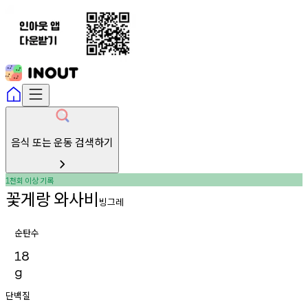
음식 또는 운동 검색하기
천회
이상
기록
1
꽃게랑
와사비
빙그레
순탄수
18
g
단백질