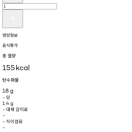
영양정보
음식평가
총 열량
155
kcal
탄수화물
18
g
당
-
1.4
g
대체
감미료
-
-
식이섬유
-
-