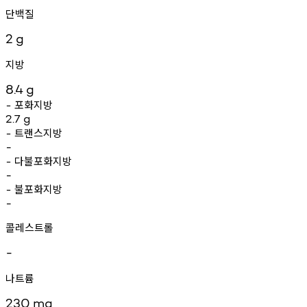
단백질
2
g
지방
8.4
g
포화지방
-
2.7
g
트랜스지방
-
-
다불포화지방
-
-
불포화지방
-
-
콜레스트롤
-
나트륨
230
mg