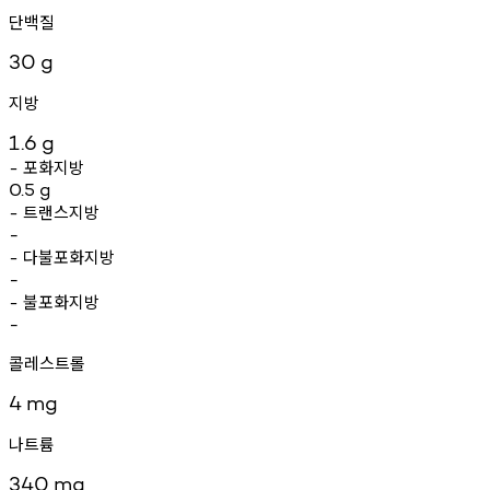
단백질
30
g
지방
1.6
g
포화지방
-
0.5
g
트랜스지방
-
-
다불포화지방
-
-
불포화지방
-
-
콜레스트롤
4
mg
나트륨
340
mg