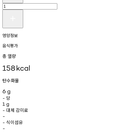
영양정보
음식평가
총 열량
158
kcal
탄수화물
6
g
당
-
1
g
대체
감미료
-
-
식이섬유
-
-