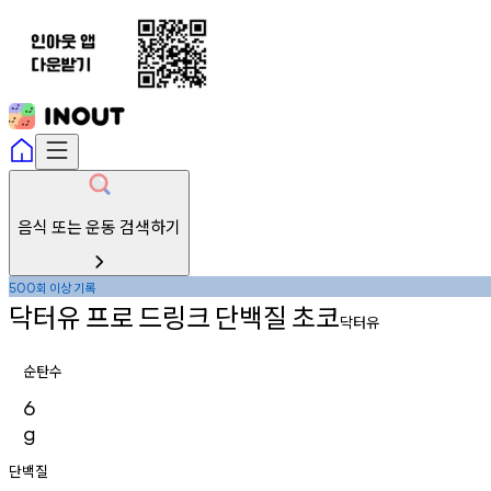
음식 또는 운동 검색하기
회
이상
기록
500
닥터유
프로
드링크
단백질
초코
닥터유
순탄수
6
g
단백질