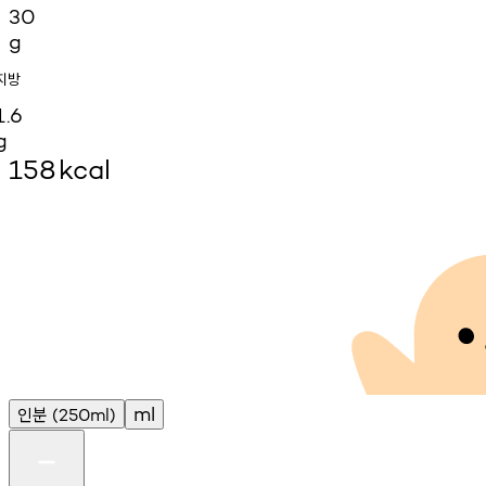
30
g
지방
1.6
g
158
kcal
인분
ml
(250ml)