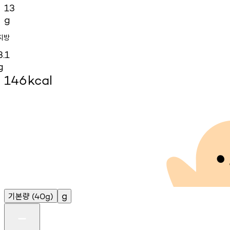
13
g
지방
3.1
g
146
kcal
기본량
g
(40g)