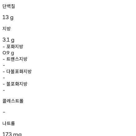
단백질
13
g
지방
3.1
g
포화지방
-
0.9
g
트랜스지방
-
-
다불포화지방
-
-
불포화지방
-
-
콜레스트롤
-
나트륨
173
mg