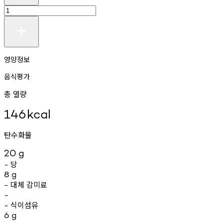
영양정보
음식평가
총 열량
146
kcal
탄수화물
20
g
당
-
8
g
대체
감미료
-
-
식이섬유
-
6
g