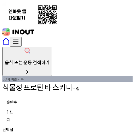
음식 또는 운동 검색하기
회
미만
기록
50
식물성
프로틴
바
스키니
브링
순탄수
14
g
단백질