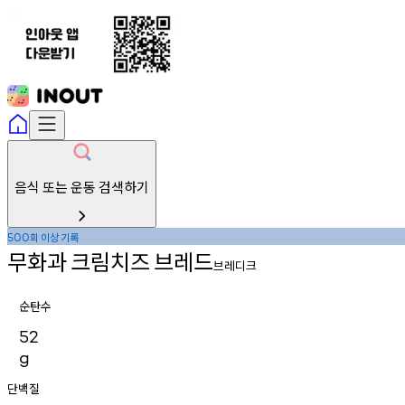
음식 또는 운동 검색하기
회
이상
기록
500
무화과
크림치즈
브레드
브레디크
순탄수
52
g
단백질