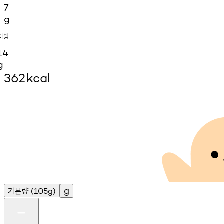
7
g
지방
14
g
362
kcal
기본량
g
(105g)