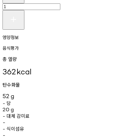
영양정보
음식평가
총 열량
362
kcal
탄수화물
52
g
당
-
20
g
대체
감미료
-
-
식이섬유
-
-