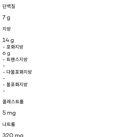
단백질
7
g
지방
14
g
포화지방
-
6
g
트랜스지방
-
-
다불포화지방
-
-
불포화지방
-
-
콜레스트롤
5
mg
나트륨
320
mg