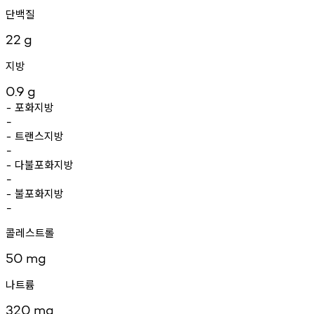
단백질
22
g
지방
0.9
g
포화지방
-
-
트랜스지방
-
-
다불포화지방
-
-
불포화지방
-
-
콜레스트롤
50
mg
나트륨
320
mg