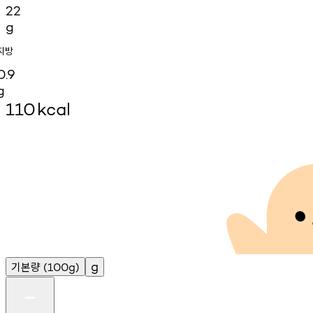
22
g
지방
0.9
g
110
kcal
기본량
g
(100g)