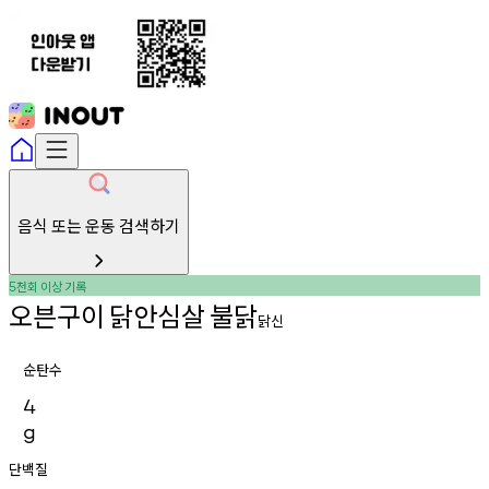
음식 또는 운동 검색하기
천회
이상
기록
5
오븐구이
닭안심살
불닭
닭신
순탄수
4
g
단백질