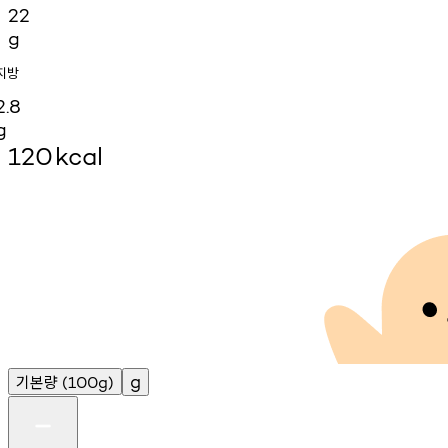
22
g
지방
2.8
g
120
kcal
기본량
g
(100g)