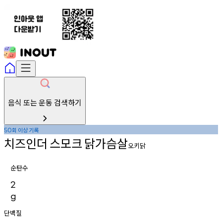
음식 또는 운동 검색하기
회
이상
기록
50
치즈인더
스모크
닭가슴살
오키닭
순탄수
2
g
단백질