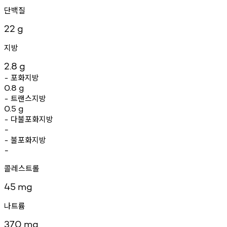
단백질
22
g
지방
2.8
g
포화지방
-
0.8
g
트랜스지방
-
0.5
g
다불포화지방
-
-
불포화지방
-
-
콜레스트롤
45
mg
나트륨
370
mg