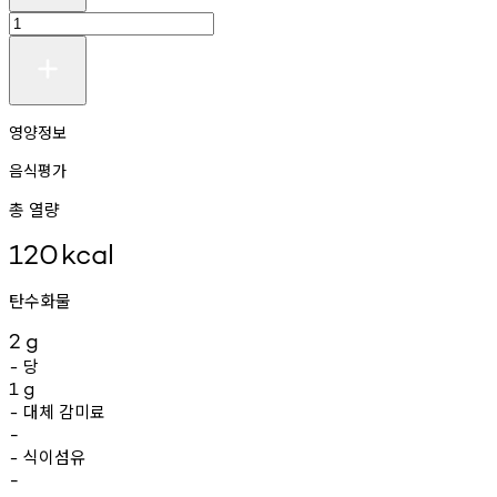
영양정보
음식평가
총 열량
120
kcal
탄수화물
2
g
당
-
1
g
대체
감미료
-
-
식이섬유
-
-