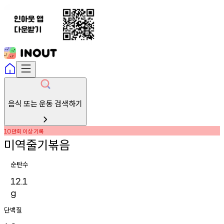
음식 또는 운동 검색하기
만회
이상
기록
10
미역줄기볶음
순탄수
12.1
g
단백질