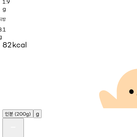
1.9
g
지방
3.1
g
82
kcal
인분
g
(200g)