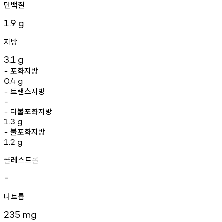
단백질
1.9
g
지방
3.1
g
포화지방
-
0.4
g
트랜스지방
-
-
다불포화지방
-
1.3
g
불포화지방
-
1.2
g
콜레스트롤
-
나트륨
235
mg