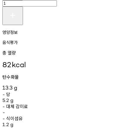
영양정보
음식평가
총 열량
82
kcal
탄수화물
13.3
g
당
-
5.2
g
대체
감미료
-
-
식이섬유
-
1.2
g